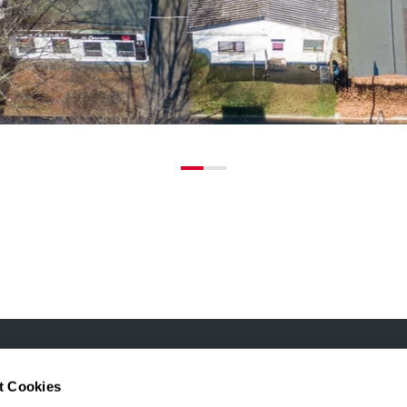
t Cookies
g GmbH
ÜBER UNS