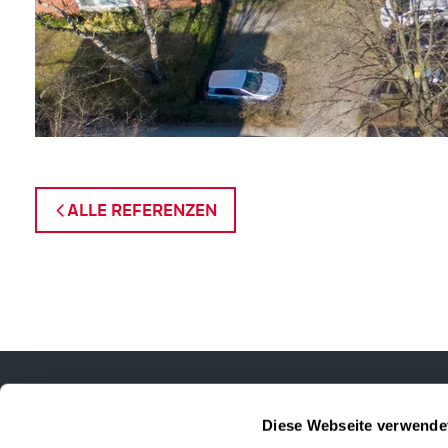
ALLE REFERENZEN
Diese Webseite verwende
LUETHEN Ground + Buildin