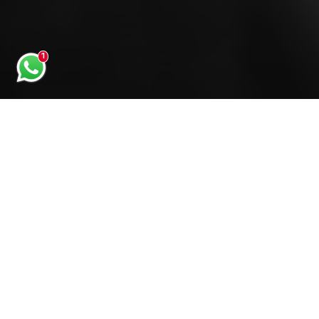
Hoch hinaus mit
LUETHEN.
Ganz nach unserem Slogan „Die Zukunft baut
auf uns“ arbeiten wir maßgeblich daran
Hamburg zu entwickeln. Und genau dafür
suchen wir Macher, die Performance bringen
und sich stetig weiterentwickeln wollen. Im
Team LUETHEN finden Sie genau das
passende Umfeld für Ihre Karriere.