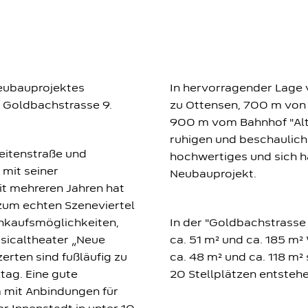
Neubauprojektes
In hervorragender Lage 
r Goldbachstrasse 9.
zu Ottensen, 700 m von 
900 m vom Bahnhof "Alto
ruhigen und beschaulich
Seitenstraße und
hochwertiges und sich h
 mit seiner
Neubauprojekt.
it mehreren Jahren hat
 zum echten Szeneviertel
inkaufsmöglichkeiten,
In der "Goldbachstrass
usicaltheater „Neue
ca. 51 m² und ca. 185 m
erten sind fußläufig zu
ca. 48 m² und ca. 118 m²
tag. Eine gute
20 Stellplätzen entstehe
 mit Anbindungen für