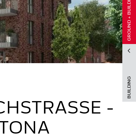
GROUND + BUILDING
BUILDING
CHSTRASSE -
LTONA