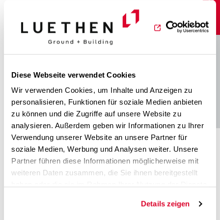
LUETHEN Ground + Building verkauft ein
attraktives Entwicklungsgrundstücks in
beliebter Lage von Hamburg-Eimsbüttel.
Hier werden Eigentumswohnungen
entstehen. Der Käufer ist ein Bauträger
aus Hamburg. - Belegenheit:
Diese Webseite verwendet Cookies
Hummelsbütteler Hagenbeckstraße 15,
Wir verwenden Cookies, um Inhalte und Anzeigen zu
22527 Hamburg (Stellingen)
- Flurstück:
BUILDING
personalisieren, Funktionen für soziale Medien anbieten
1462 ; Gemarkung: Stellingen -
zu können und die Zugriffe auf unsere Website zu
Grundstücksgröße: ca. 785 m² - Planrecht
analysieren. Außerdem geben wir Informationen zu Ihrer
bei Verkauf: M III g gem. BS Stellingen-
Verwendung unserer Website an unsere Partner für
Langenfelde Leistungen:
soziale Medien, Werbung und Analysen weiter. Unsere
Grundstücksidentifikation und -
Partner führen diese Informationen möglicherweise mit
akquisition, Projektkonzeption, Expertise
weiteren Daten zusammen, die Sie ihnen bereitgestellt
und Wertermittlung, Erstellung der
haben oder die sie im Rahmen Ihrer Nutzung der Dienste
Verkaufsunterlagen sowie Datenraum,
gesammelt haben.
Beschaffung relevanter Unterlagen,
Details zeigen
Verhandlungsführung und Herbeiführung