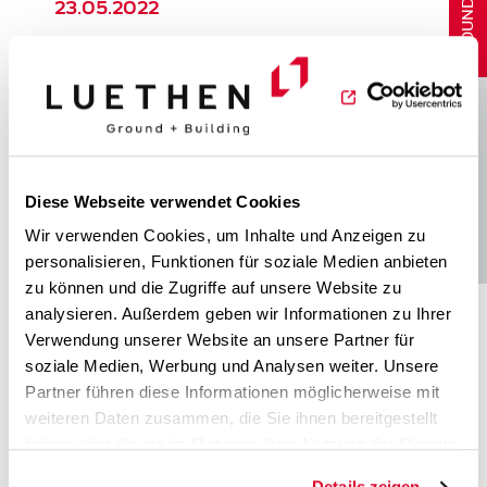
23.05.2022
LUETHEN Ground + Building verkauft ein
attraktives Entwicklungsgrundstück
innerhalb der Elbvororte. Hier werden
Eigentumswohnungen entstehen. Der
Käufer ist ein Bauträger aus Hamburg. -
Belegenheit:
Kösterbergstraße 38, 22587
Diese Webseite verwendet Cookies
BUILDING
Hamburg (Blankenese)
- Flurstück: 1334 ;
Wir verwenden Cookies, um Inhalte und Anzeigen zu
Gemarkung: Blankenese -
personalisieren, Funktionen für soziale Medien anbieten
Grundstücksgröße: ca. 3.139 m² -
zu können und die Zugriffe auf unsere Website zu
Planrecht bei Verkauf: Außengebiet /
analysieren. Außerdem geben wir Informationen zu Ihrer
Außengebiet Landschaftsschutz gem. BS
Verwendung unserer Website an unsere Partner für
Blankenese Folgende Leistungen wurden
soziale Medien, Werbung und Analysen weiter. Unsere
hierbei erbracht:
Partner führen diese Informationen möglicherweise mit
Grundstücksidentifikation und -
weiteren Daten zusammen, die Sie ihnen bereitgestellt
akquisition, Projektkonzeption, Expertise
haben oder die sie im Rahmen Ihrer Nutzung der Dienste
und Wertermittlung, Erstellung der
gesammelt haben.
Details zeigen